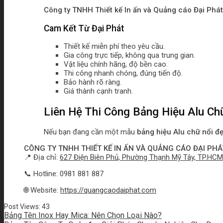
Công ty TNHH Thiết kế In ấn và Quảng cáo Đại Phát
Cam Kết Từ Đại Phát
Thiết kế miễn phí theo yêu cầu.
Gia công trực tiếp, không qua trung gian.
Vật liệu chính hãng, độ bền cao.
Thi công nhanh chóng, đúng tiến độ.
Bảo hành rõ ràng.
Giá thành cạnh tranh.
Liên Hệ Thi Công Bảng Hiệu Alu Ch
Nếu bạn đang cần một mẫu
bảng hiệu Alu chữ nổi đ
CÔNG TY TNHH THIẾT KẾ IN ẤN VÀ QUẢNG CÁO ĐẠI PHÁ
📍 Địa chỉ:
627 Điện Biên Phủ, Phường Thạnh Mỹ Tây, TP.HCM
📞 Hotline: 0981 881 887
🌐 Website:
https://quangcaodaiphat.com
Post Views:
43
Bảng Tên Inox Hay Mica: Nên Chọn Loại Nào?