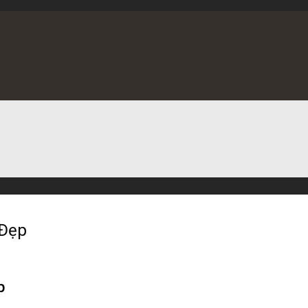
 Đẹp
p