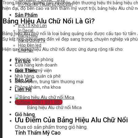
Trong lĩnh vực quảng cáo và nhận diện thương hiệu thì bảng hiệu 
In Phun Kỹ Thuật số Khổ Lớn
hiện đại, độ bền cao và tính thẩm mỹ vượt trội, bảng hiệu Alu chữ
Sản Phẩm
Bảng Hiệu Alu Chữ Nổi Là Gì?
In KTS Khổ Lớn
In Decal
Bảng hiệu Alu chữ nổi là loại bảng quảng cáo được cấu tạo từ tấm A
Bảng Hiệu
Sự kết hợp này mang đến vẻ đẹp sang trọng, chuyên nghiệp và phù h
Bảng Công Ty
Hộp Đèn led
Hiện nay, bảng hiệu Alu chữ nổi được ứng dụng rộng rãi cho:
Chữ Nỗi
Công ty, văn phòng
Tin tức
Cửa hàng kinh doanh
Giới Thiệu
Spa, thẩm mỹ viện
Nhà hàng, quán cà phê
Báo Giá
Showroom, trung tâm thương mại
Phòng khám, nha khoa
Liên Hệ
Hotline: 0981 881 887
Bảng hiệu Alu chữ nổi Mica
Giỏ hàng
Ưu Điểm Của Bảng Hiệu Alu Chữ Nổi
Chưa có sản phẩm trong giỏ hàng.
Tính Thẩm Mỹ Cao