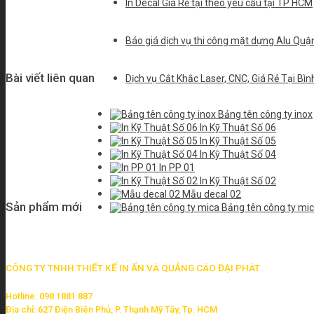
In Decal Giá Rẻ tại theo yêu cầu tại TP HCM
Báo giá dịch vụ thi công mặt dựng Alu Qu
Bài viết liên quan
Dịch vụ Cắt Khắc Laser, CNC, Giá Rẻ Tại B
Bảng tên công ty inox
In Kỹ Thuật Số 06
In Kỹ Thuật Số 05
In Kỹ Thuật Số 04
In PP 01
In Kỹ Thuật Số 02
Mẫu decal 02
Sản phẩm mới
Bảng tên công ty mi
CÔNG TY TNHH THIẾT KẾ IN ẤN VÀ QUẢNG CÁO ĐẠI PHÁT
Hotline: 098 1881 887
Địa chỉ: 627 Điện Biên Phủ, P. Thạnh Mỹ Tây, Tp. HCM