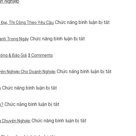
nh Nghiệp
ở
Chức năng bình luận bị tắt
 Đại, Thi Công Theo Yêu Cầu
Làm
Bảng
ở
Chức năng bình luận bị tắt
anh Trong Ngày
Số
Bảng
Nhà
Tên
Quận
Công & Báo Giá
3
Comments
Công
2
Ty
Sang
Thảo
Trọng,
ở
Chức năng bình luận bị tắt
yên Nghiệp Cho Doanh Nghiệp
Điền
Hiện
Bảng
Đẹp
Đại,
Tên
–
Thi
ở
Chức năng bình luận bị tắt
p
Công
Lấy
Công
Bảng
Ty
Nhanh
Theo
Hiệu
Quận
Trong
Yêu
ở
Chức năng bình luận bị tắt
o?
Alu
1
Ngày
Cầu
Bảng
Chữ
–
Tên
Nổi
Giải
ở
Chức năng bình luận bị tắt
ng Chuyên Nghiệp
Inox
Sang
Pháp
Bảng
Hay
Trọng,
Chuyên
Hiệu
Mica:
Bền
Nghiệp