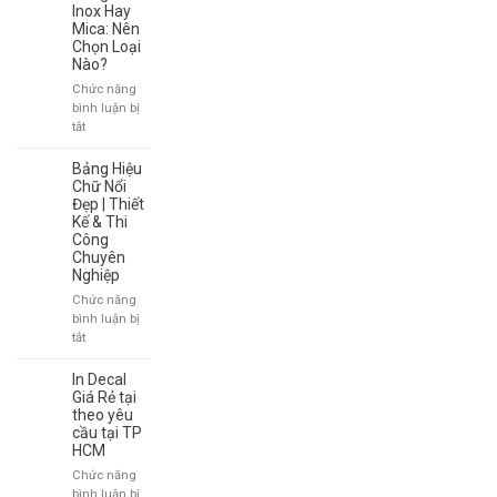
Cho
Alu
Inox Hay
Doanh
Chữ
Mica: Nên
Nghiệp
Chọn Loại
Nổi
Nào?
Sang
Trọng,
Chức năng
Bền
bình luận bị
Đẹp
ở
tắt
Bảng
Tên
Bảng Hiệu
Inox
Chữ Nổi
Hay
Đẹp | Thiết
Kế & Thi
Mica:
Công
Nên
Chuyên
Chọn
Nghiệp
Loại
Nào?
Chức năng
bình luận bị
ở
tắt
Bảng
Hiệu
In Decal
Chữ
Giá Rẻ tại
Nổi
theo yêu
cầu tại TP
Đẹp
HCM
|
Thiết
Chức năng
Kế
bình luận bị