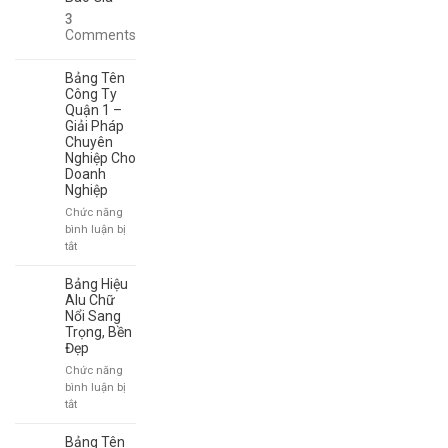
–
3
Lấy
Comments
Nhanh
Trong
Bảng Tên
Ngày
Công Ty
Quận 1 –
Giải Pháp
Chuyên
Nghiệp Cho
Doanh
Nghiệp
Chức năng
bình luận bị
ở
tắt
Bảng
Tên
Bảng Hiệu
Công
Alu Chữ
Ty
Nổi Sang
Trọng, Bền
Quận
Đẹp
1
–
Chức năng
Giải
bình luận bị
Pháp
ở
tắt
Chuyên
Bảng
Nghiệp
Hiệu
Bảng Tên