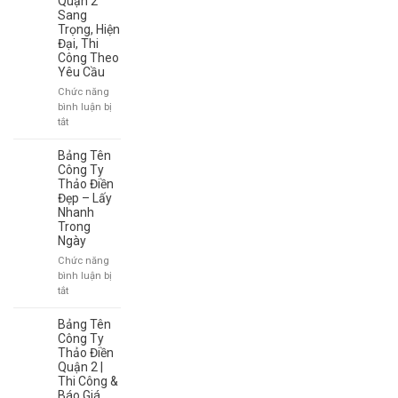
Quận 2
Sang
Trọng, Hiện
Đại, Thi
Công Theo
Yêu Cầu
Chức năng
bình luận bị
ở
tắt
Làm
Bảng
Bảng Tên
Số
Công Ty
Nhà
Thảo Điền
Đẹp – Lấy
Quận
Nhanh
2
Trong
Sang
Ngày
Trọng,
Hiện
Chức năng
Đại,
bình luận bị
Thi
ở
tắt
Công
Bảng
Theo
Tên
Bảng Tên
Yêu
Công
Công Ty
Cầu
Ty
Thảo Điền
Quận 2 |
Thảo
Thi Công &
Điền
Báo Giá
Đẹp