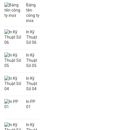
–
Laser,
Bảng
HCM
CNC,
tên
Giá
công ty
Rẻ
inox
Tại
Bình
In Kỹ
Thạnh
Thuật
HCM
Số 06
In Kỹ
Thuật
Số 05
In Kỹ
Thuật
Số 04
In PP
01
In Kỹ