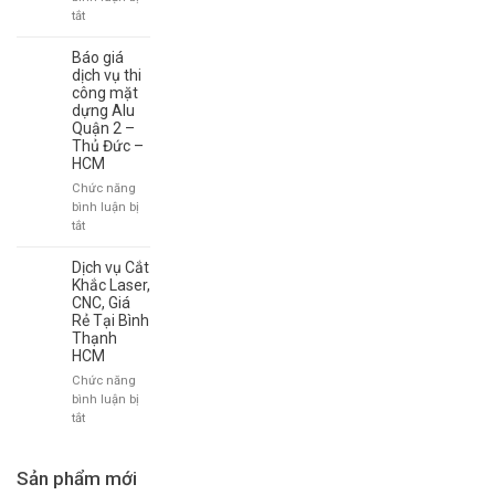
&
ở
tắt
Thi
In
Công
Decal
Báo giá
Chuyên
Giá
dịch vụ thi
Nghiệp
Rẻ
công mặt
dựng Alu
tại
Quận 2 –
theo
Thủ Đức –
yêu
HCM
cầu
tại
Chức năng
TP
bình luận bị
HCM
ở
tắt
Báo
giá
Dịch vụ Cắt
dịch
Khắc Laser,
vụ
CNC, Giá
Rẻ Tại Bình
thi
Thạnh
công
HCM
mặt
dựng
Chức năng
Alu
bình luận bị
Quận
ở
tắt
2
Dịch
–
vụ
Thủ
Cắt
Sản phẩm mới
Đức
Khắc