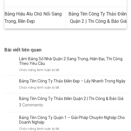
Bảng Hiệu Alu Chữ Nổi Sang
Bảng Tên Công Ty Thảo Điền
Trọng, Bền Đẹp
Quận 2 | Thi Công & Báo Giá
Bài viết liên quan
Làm Bảng Số Nhà Quận 2 Sang Trọng, Hiện Đại, Thi Công
Theo Yêu Cầu
ở
Chức năng bình luận bị tắt
Làm
Bảng
Bảng Tên Công Ty Thảo Điền Đẹp – Lấy Nhanh Trong Ngày
Số
ở
Chức năng bình luận bị tắt
Nhà
Bảng
Quận
Tên
Bảng Tên Công Ty Thảo Điền Quận 2 | Thi Công & Báo Giá
2
Công
3
Comments
Sang
Ty
Trọng,
Thảo
Hiện
Bảng Tên Công Ty Quận 1 – Giải Pháp Chuyên Nghiệp Cho
Điền
Đại,
Doanh Nghiệp
Đẹp
Thi
–
ở
Chức năng bình luận bị tắt
Công