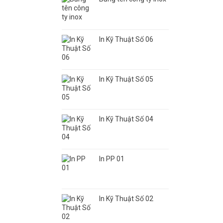
Khắc
dựng
Laser,
Alu
CNC,
Quận
Giá
2
Rẻ
In Kỹ Thuật Số 06
–
Tại
Thủ
Bình
Đức
Thạnh
–
HCM
HCM
In Kỹ Thuật Số 05
In Kỹ Thuật Số 04
In PP 01
In Kỹ Thuật Số 02