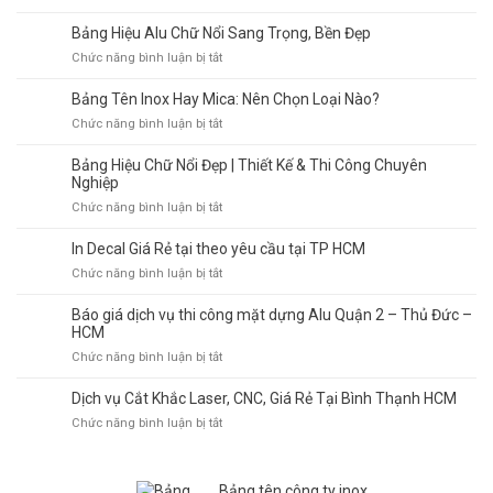
Lấy
Bảng
Theo
Nhanh
Tên
Bảng Hiệu Alu Chữ Nổi Sang Trọng, Bền Đẹp
Yêu
Trong
Công
Cầu
ở
Chức năng bình luận bị tắt
Ngày
Ty
Bảng
Quận
Hiệu
Bảng Tên Inox Hay Mica: Nên Chọn Loại Nào?
1
Alu
–
ở
Chức năng bình luận bị tắt
Chữ
Giải
Bảng
Nổi
Pháp
Tên
Bảng Hiệu Chữ Nổi Đẹp | Thiết Kế & Thi Công Chuyên
Sang
Chuyên
Inox
Nghiệp
Trọng,
Nghiệp
Hay
Bền
ở
Chức năng bình luận bị tắt
Cho
Mica:
Đẹp
Bảng
Doanh
Nên
Hiệu
In Decal Giá Rẻ tại theo yêu cầu tại TP HCM
Nghiệp
Chọn
Chữ
Loại
ở
Chức năng bình luận bị tắt
Nổi
Nào?
In
Đẹp
Decal
Báo giá dịch vụ thi công mặt dựng Alu Quận 2 – Thủ Đức –
|
Giá
HCM
Thiết
Rẻ
Kế
ở
Chức năng bình luận bị tắt
tại
&
Báo
theo
Thi
giá
Dịch vụ Cắt Khắc Laser, CNC, Giá Rẻ Tại Bình Thạnh HCM
yêu
Công
dịch
cầu
ở
Chức năng bình luận bị tắt
Chuyên
vụ
tại
Dịch
Nghiệp
thi
TP
vụ
công
HCM
Cắt
mặt
Bảng tên công ty inox