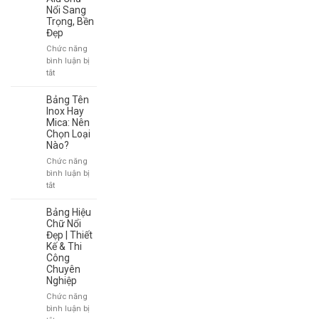
Ty
Nổi Sang
Trọng, Bền
Quận
Đẹp
1
–
Chức năng
Giải
bình luận bị
Pháp
ở
tắt
Chuyên
Bảng
Nghiệp
Hiệu
Bảng Tên
Cho
Alu
Inox Hay
Doanh
Chữ
Mica: Nên
Nghiệp
Chọn Loại
Nổi
Nào?
Sang
Trọng,
Chức năng
Bền
bình luận bị
Đẹp
ở
tắt
Bảng
Tên
Bảng Hiệu
Inox
Chữ Nổi
Hay
Đẹp | Thiết
Kế & Thi
Mica:
Công
Nên
Chuyên
Chọn
Nghiệp
Loại
Nào?
Chức năng
bình luận bị