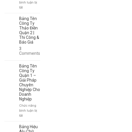
Đại,
bình luận bị
Thi
ở
tắt
Công
Bảng
Theo
Tên
Bảng Tên
Yêu
Công
Công Ty
Cầu
Ty
Thảo Điền
Quận 2 |
Thảo
Thi Công &
Điền
Báo Giá
Đẹp
–
3
Lấy
Comments
Nhanh
Trong
Bảng Tên
Ngày
Công Ty
Quận 1 –
Giải Pháp
Chuyên
Nghiệp Cho
Doanh
Nghiệp
Chức năng
bình luận bị
ở
tắt
Bảng
Tên
Bảng Hiệu
Công
Alu Chữ