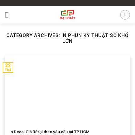
Skip
to
content
CATEGORY ARCHIVES:
IN PHUN KỸ THUẬT SỐ KHỔ
LỚN
22
Th4
In Decal Giá Rẻ tại theo yêu cầu tại TP HCM