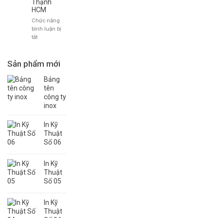
Thạnh
công
HCM
mặt
dựng
Chức năng
Alu
bình luận bị
Quận
ở
tắt
2
Dịch
–
vụ
Thủ
Cắt
Sản phẩm mới
Đức
Khắc
–
Laser,
Bảng
HCM
CNC,
tên
Giá
công ty
Rẻ
inox
Tại
Bình
In Kỹ
Thạnh
Thuật
HCM
Số 06
In Kỹ
Thuật
Số 05
In Kỹ
Thuật