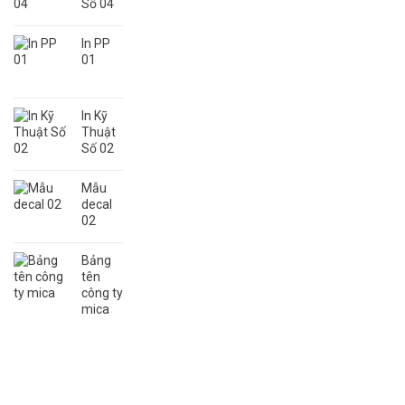
Số 04
In PP
01
In Kỹ
Thuật
Số 02
Mẫu
decal
02
Bảng
tên
công ty
mica