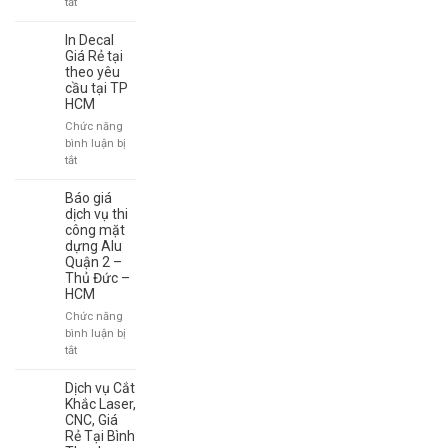
ở
tắt
Bảng
Hiệu
In Decal
Chữ
Giá Rẻ tại
Nổi
theo yêu
cầu tại TP
Đẹp
HCM
|
Thiết
Chức năng
Kế
bình luận bị
&
ở
tắt
Thi
In
Công
Decal
Báo giá
Chuyên
Giá
dịch vụ thi
Nghiệp
Rẻ
công mặt
dựng Alu
tại
Quận 2 –
theo
Thủ Đức –
yêu
HCM
cầu
tại
Chức năng
TP
bình luận bị
HCM
ở
tắt
Báo
giá
Dịch vụ Cắt
dịch
Khắc Laser,
vụ
CNC, Giá
Rẻ Tại Bình
thi