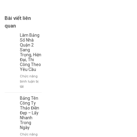
Bài viết liên
quan
Làm Bảng
Số Nhà
Quận 2
Sang
Trọng, Hiện
Đại, Thi
Công Theo
Yêu Cầu
Chức năng
bình luận bị
ở
tắt
Làm
Bảng
Bảng Tên
Số
Công Ty
Nhà
Thảo Điền
Đẹp – Lấy
Quận
Nhanh
2
Trong
Sang
Ngày
Trọng,
Hiện
Chức năng