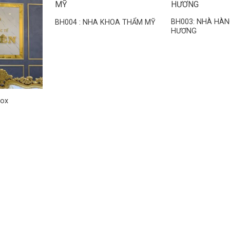
BH003: NHÀ HÀ
BH004 : NHA KHOA THẨM MỸ
HƯƠNG
nox