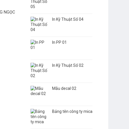
NG NGỌC
In Kỹ Thuật Số 04
In PP 01
HD001: Hộp đèn hút nổi
BH002 CÀ PHÊ 
In Kỹ Thuật Số 02
Mẫu decal 02
Bảng tên công ty mica