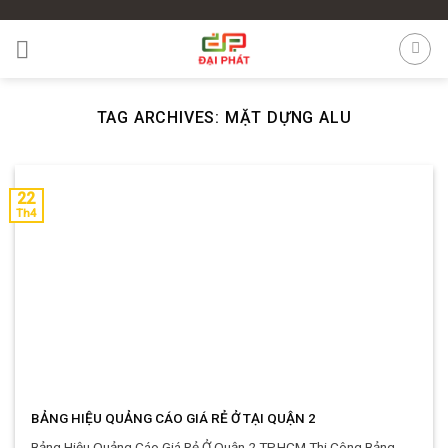
Skip
to
content
TAG ARCHIVES:
MẶT DỰNG ALU
22
Th4
BẢNG HIỆU QUẢNG CÁO GIÁ RẺ Ở TẠI QUẬN 2
Bảng Hiệu Quảng Cáo Giá Rẻ Ở Quận 2 TP.HCM Thi Công Bảng