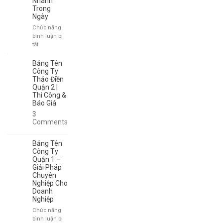
Nhanh
2
Trong
Sang
Ngày
Trọng,
Hiện
Chức năng
Đại,
bình luận bị
Thi
ở
tắt
Công
Bảng
Theo
Tên
Bảng Tên
Yêu
Công
Công Ty
Cầu
Ty
Thảo Điền
Quận 2 |
Thảo
Thi Công &
Điền
Báo Giá
Đẹp
–
3
Lấy
Comments
Nhanh
Trong
Bảng Tên
Ngày
Công Ty
Quận 1 –
Giải Pháp
Chuyên
Nghiệp Cho
Doanh
Nghiệp
Chức năng
bình luận bị