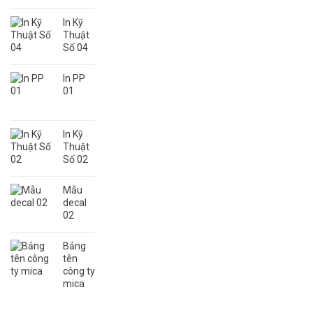
In Kỹ
Thuật
Số 04
In PP
01
In Kỹ
Thuật
Số 02
Mẫu
decal
02
Bảng
tên
công ty
mica