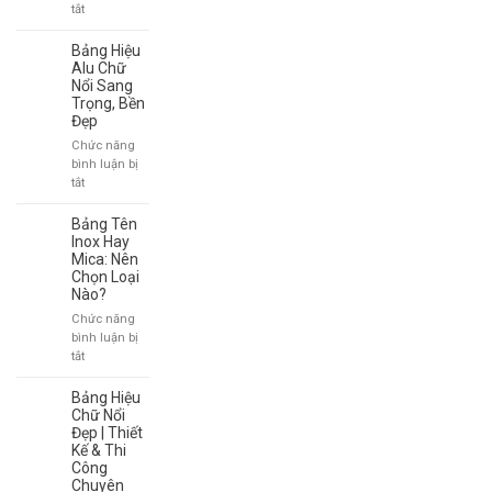
ở
tắt
Bảng
Tên
Bảng Hiệu
Công
Alu Chữ
Ty
Nổi Sang
Trọng, Bền
Quận
Đẹp
1
–
Chức năng
Giải
bình luận bị
Pháp
ở
tắt
Chuyên
Bảng
Nghiệp
Hiệu
Bảng Tên
Cho
Alu
Inox Hay
Doanh
Chữ
Mica: Nên
Nghiệp
Chọn Loại
Nổi
Nào?
Sang
Trọng,
Chức năng
Bền
bình luận bị
Đẹp
ở
tắt
Bảng
Tên
Bảng Hiệu
Inox
Chữ Nổi
Hay
Đẹp | Thiết
Kế & Thi
Mica:
Công
Nên
Chuyên
Chọn