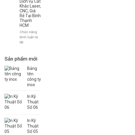
Dịch vụ Cắt
dịch
Khắc Laser,
vụ
CNC, Giá
Rẻ Tại Bình
thi
Thạnh
công
HCM
mặt
dựng
Chức năng
Alu
bình luận bị
Quận
ở
tắt
2
Dịch
–
vụ
Thủ
Cắt
Sản phẩm mới
Đức
Khắc
–
Laser,
Bảng
HCM
CNC,
tên
Giá
công ty
Rẻ
inox
Tại
Bình
In Kỹ
Thạnh
Thuật
HCM
Số 06
In Kỹ
Thuật
Số 05