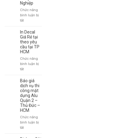
Nghiệp
Loại
Nào?
Chức năng
bình luận bị
ở
tắt
Bảng
Hiệu
In Decal
Chữ
Giá Rẻ tại
Nổi
theo yêu
cầu tại TP
Đẹp
HCM
|
Thiết
Chức năng
Kế
bình luận bị
&
ở
tắt
Thi
In
Công
Decal
Báo giá
Chuyên
Giá
dịch vụ thi
Nghiệp
Rẻ
công mặt
dựng Alu
tại
Quận 2 –
theo
Thủ Đức –
yêu
HCM
cầu
tại
Chức năng
TP
bình luận bị
HCM
ở
tắt
Báo
giá