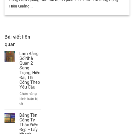
Hiệu Quảng ...
Bài viết liên
quan
Làm Bảng
Số Nhà
Quận 2
Sang
Trọng, Hiện
Đại, Thi
Công Theo
Yêu Cầu
Chức năng
bình luận bị
ở
tắt
Làm
Bảng
Bảng Tên
Số
Công Ty
Nhà
Thảo Điền
Đẹp – Lấy
Quận